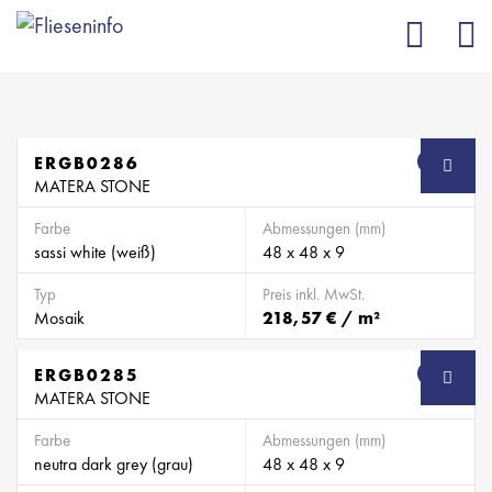
ERGB0286
SB
MATERA STONE
Farbe
Abmessungen (mm)
sassi white (weiß)
48 x 48 x 9
Typ
Preis inkl. MwSt.
Mosaik
218,57 € / m²
ERGB0285
SB
MATERA STONE
Farbe
Abmessungen (mm)
neutra dark grey (grau)
48 x 48 x 9