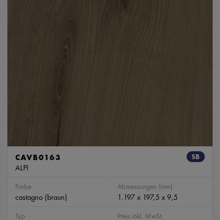
CAVB0163
SB
ALPI
Farbe
Abmessungen (mm)
castagno (braun)
1.197 x 197,5 x 9,5
Typ
Preis inkl. MwSt.