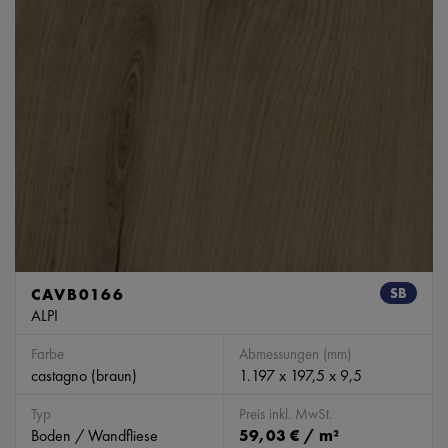
CAVB0166
SB
ALPI
Farbe
Abmessungen (mm)
castagno (braun)
1.197 x 197,5 x 9,5
Typ
Preis inkl. MwSt.
Boden / Wandfliese
59,03 € / m²