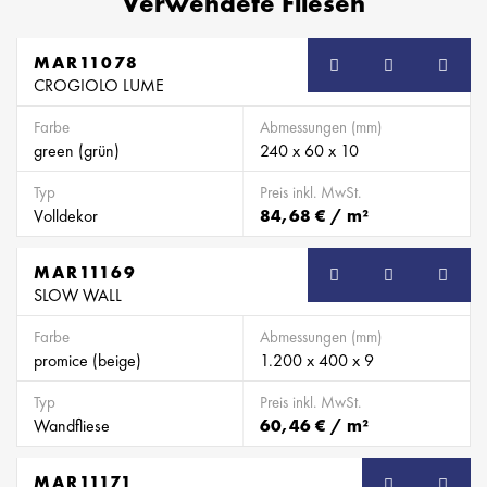
Verwendete Fliesen
MAR11078
CROGIOLO LUME
Farbe
Abmessungen (mm)
green (grün)
240 x 60 x 10
Typ
Preis inkl. MwSt.
Volldekor
84,68 € / m²
MAR11169
SLOW WALL
Farbe
Abmessungen (mm)
promice (beige)
1.200 x 400 x 9
Typ
Preis inkl. MwSt.
Wandfliese
60,46 € / m²
MAR11171