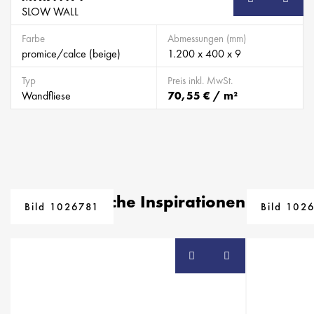
SLOW WALL
Farbe
Abmessungen (mm)
promice/calce (beige)
1.200 x 400 x 9
Typ
Preis inkl. MwSt.
Wandfliese
70,55 € / m²
Ähnliche Inspirationen
Bild 1026781
Bild 102