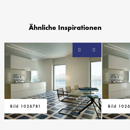
Ähnliche Inspirationen
Bild 1026781
Bild 102