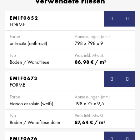
Verwendete Fliesen
EMIF0652
SB
FORME
Farbe
Abmessungen (mm)
antracite (anthrazit)
798 x 798 x 9
Typ
Preis inkl. MwSt.
Boden / Wandfliese
86,98 € / m²
EMIF0673
SB
FORME
Farbe
Abmessungen (mm)
bianco assoluto (weiß)
198 x 75 x 9,5
Typ
Preis inkl. MwSt.
Boden / Wandfliese dünn
87,64 € / m²
EMIF0676
SB