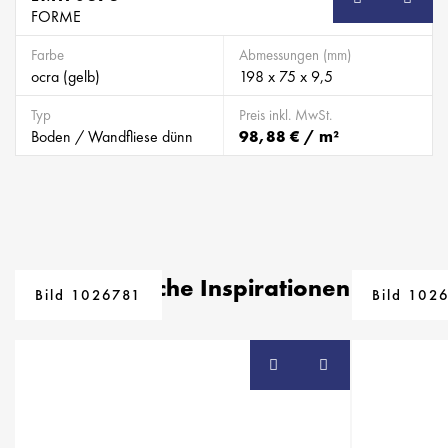
FORME
Farbe
Abmessungen (mm)
ocra (gelb)
198 x 75 x 9,5
Typ
Preis inkl. MwSt.
Boden / Wandfliese dünn
98,88 € / m²
Ähnliche Inspirationen
Bild 1026781
Bild 102