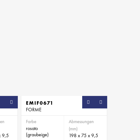
SB
EMIF0671
SB
FORME
en
Farbe
Abmessungen
rosato
(mm)
(graubeige)
x 9,5
198 x 75 x 9,5