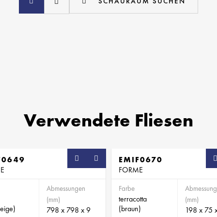
SCHAURAUM SUCHEN
Verwendete Fliesen
F0649
SB
EMIF0670
E
FORME
Abmessungen
Farbe
Abmessung
terracotta
(mm)
(mm)
eige)
(braun)
798 x 798 x 9
198 x 75 