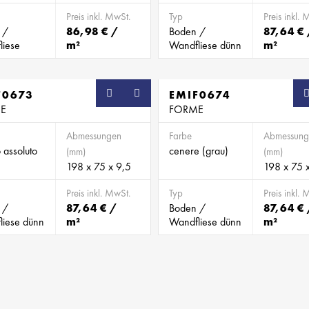
Preis inkl. MwSt.
Typ
Preis inkl. 
 /
86,98 € /
Boden /
87,64 € 
liese
m²
Wandfliese dünn
m²
F0673
SB
EMIF0674
E
FORME
Abmessungen
Farbe
Abmessung
 assoluto
cenere (grau)
(mm)
(mm)
198 x 75 x 9,5
198 x 75 
Preis inkl. MwSt.
Typ
Preis inkl. 
 /
87,64 € /
Boden /
87,64 € 
liese dünn
m²
Wandfliese dünn
m²