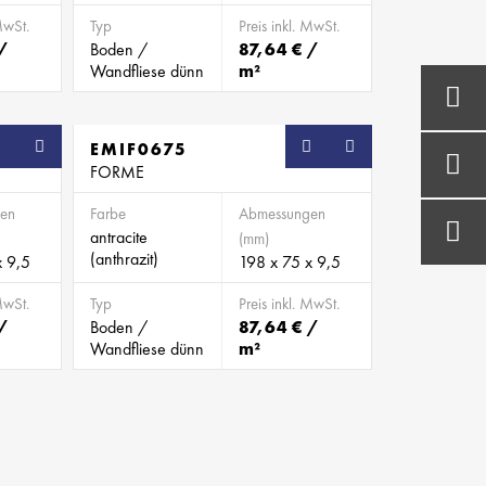
MwSt.
Typ
Preis inkl. MwSt.
/
Boden /
87,64 € /
Wandfliese dünn
m²
SB
EMIF0675
SB
FORME
en
Farbe
Abmessungen
antracite
(mm)
(anthrazit)
x 9,5
198 x 75 x 9,5
MwSt.
Typ
Preis inkl. MwSt.
/
Boden /
87,64 € /
Wandfliese dünn
m²