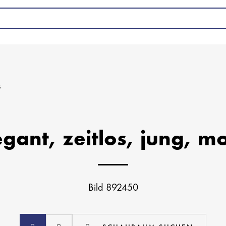
s
egant, zeitlos, jung, mo
Bild 892450