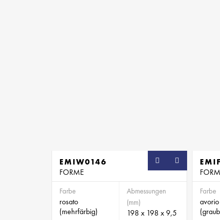
EMIW0146
SB
EMI
FORME
FORM
Farbe
Abmessungen
Farbe
rosato
avorio
(mm)
(mehrfärbig)
(graub
198 x 198 x 9,5