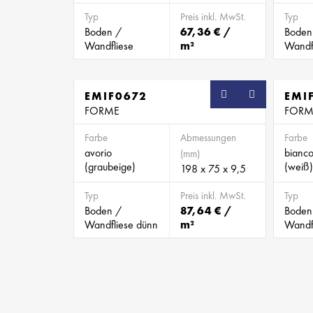
Typ
Preis inkl. MwSt.
Typ
Boden /
67,36 € /
Boden
Wandfliese
m²
Wandf
EMIF0672
SB
EMI
FORME
FORM
Farbe
Abmessungen
Farbe
avorio
bianco
(mm)
(graubeige)
(weiß)
198 x 75 x 9,5
Typ
Preis inkl. MwSt.
Typ
Boden /
87,64 € /
Boden
Wandfliese dünn
m²
Wandf