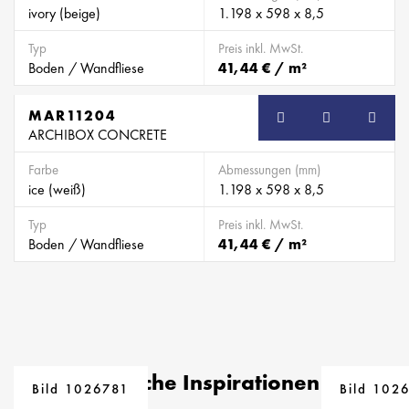
ivory (beige)
1.198 x 598 x 8,5
Typ
Preis inkl. MwSt.
Boden / Wandfliese
41,44 € / m²
MAR11204
ARCHIBOX CONCRETE
Farbe
Abmessungen (mm)
ice (weiß)
1.198 x 598 x 8,5
Typ
Preis inkl. MwSt.
Boden / Wandfliese
41,44 € / m²
Ähnliche Inspirationen
Bild 1026781
Bild 102