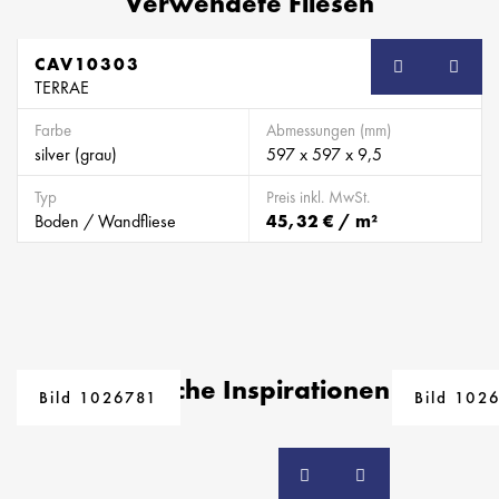
Verwendete Fliesen
CAV10303
TERRAE
Farbe
Abmessungen (mm)
silver (grau)
597 x 597 x 9,5
Typ
Preis inkl. MwSt.
Boden / Wandfliese
45,32 € / m²
Ähnliche Inspirationen
Bild 1026781
Bild 102