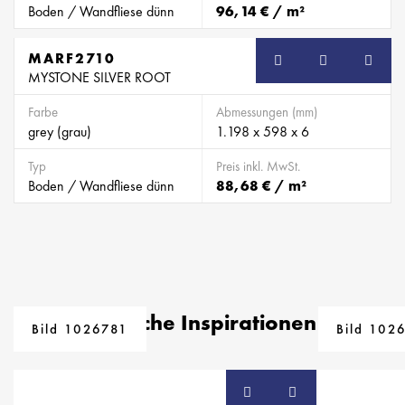
Boden / Wandfliese dünn
96,14 € / m²
MARF2710
SB
MYSTONE SILVER ROOT
Farbe
Abmessungen (mm)
grey (grau)
1.198 x 598 x 6
Typ
Preis inkl. MwSt.
Boden / Wandfliese dünn
88,68 € / m²
Ähnliche Inspirationen
Bild 1026781
Bild 102