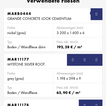
Verwendete Fliesen
MARB0444
SB
GRANDE CONCRETE LOOK CEMENTUM
Farbe
Abmessungen (mm)
nickel (grau)
3.200 x 1.600 x 6
Typ
Preis inkl. MwSt.
Boden / Wandfliese dünn
192,28 € / m²
MAR11177
MYSTONE SILVER ROOT
Farbe
Abmessungen (mm)
grey (grau)
1.198 x 598 x 9
Typ
Preis inkl. MwSt.
Boden / Wandfliese
65,90 € / m²
MAR11178