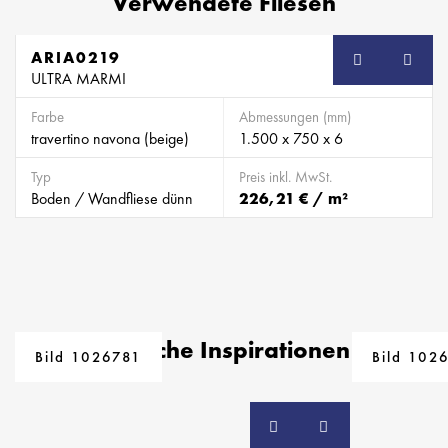
Verwendete Fliesen
ARIA0219
SB
ULTRA MARMI
Farbe
Abmessungen (mm)
travertino navona (beige)
1.500 x 750 x 6
Typ
Preis inkl. MwSt.
Boden / Wandfliese dünn
226,21 € / m²
Ähnliche Inspirationen
Bild 1026781
Bild 102