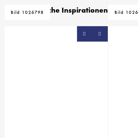
Ähnliche Inspirationen
Bild 1026798
Bild 102