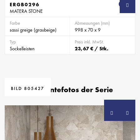
ERGB0296
SB
MATERA STONE
Farbe
Abmessungen (mm)
sassi greige (graubeige)
998 x 70 x 9
Typ
Preis inkl. MwSt.
Sockelleisten
23,67 € / Stk.
BILD 805425
Ambientefotos der Serie
BILD 805427