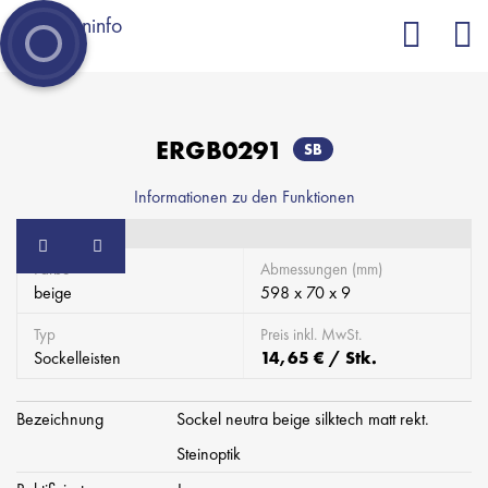
= Zur Merkliste hinzufügen
= Von der Merkliste entfernen
ERGB0291
SB
Informationen zu den Funktionen
Farbe
Abmessungen (mm)
beige
598 x 70 x 9
Typ
Preis inkl. MwSt.
Sockelleisten
14,65 € / Stk.
Bezeichnung
Sockel neutra beige silktech matt rekt.
Steinoptik