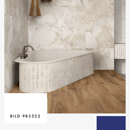
BILD 805452
BILD 905629
BILD 905630
BILD 905631
BILD 925307
BILD 983521
BILD 983522