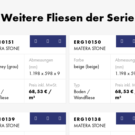
Weitere Fliesen der Serie
10151
ERG10150
RA STONE
MATERA STONE
Abmessungen
Farbe
Abmessung
rey (grau)
beige (beige)
(mm)
(mm)
1.198 x 598 x 9
1.198 x 5
Preis inkl. MwSt.
Typ
Preis inkl. 
 /
68,53 € /
Boden /
68,53 €
liese
m²
Wandfliese
m²
= Zur Merkliste hinzufügen
10139
ERG10138
= Von der Merkliste entfernen
RA STONE
MATERA STONE