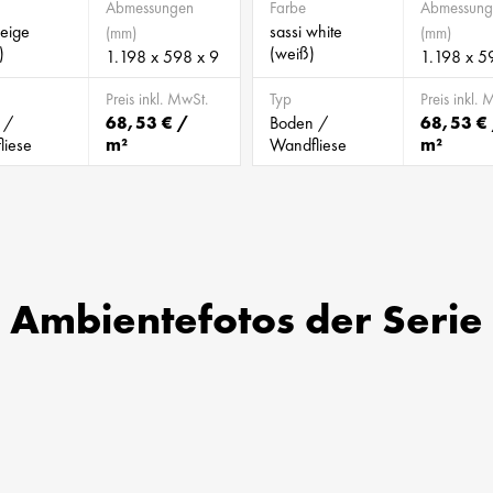
Abmessungen
Farbe
Abmessung
beige
sassi white
(mm)
(mm)
)
(weiß)
1.198 x 598 x 9
1.198 x 5
Preis inkl. MwSt.
Typ
Preis inkl. 
 /
68,53 € /
Boden /
68,53 €
liese
m²
Wandfliese
m²
Ambientefotos der Serie