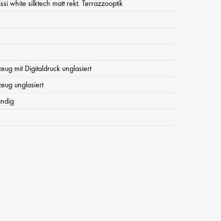
ssi white silktech matt rekt. Terrazzooptik
zeug mit Digitaldruck unglasiert
zeug unglasiert
ändig