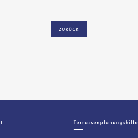
ZURÜCK
t
Terrassenplanungshilf