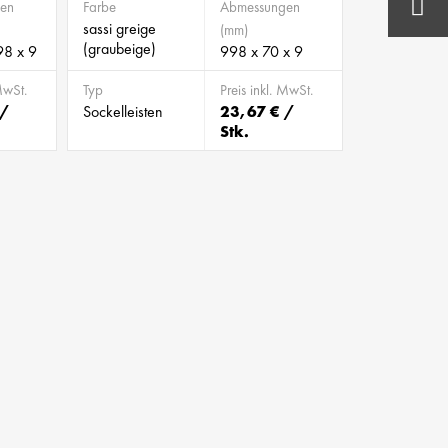
en
Farbe
Abmessungen
sassi greige
(mm)
(graubeige)
98 x 9
998 x 70 x 9
MwSt.
Typ
Preis inkl. MwSt.
 /
Sockelleisten
23,67 € /
Stk.
BILD 805427
BILD 905630
BILD 983521