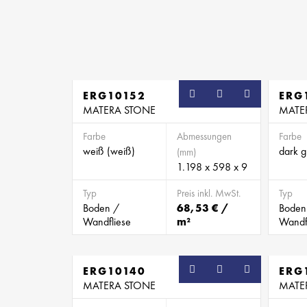
ERG10152
ERG
MATERA STONE
MATE
Farbe
Abmessungen
Farbe
weiß (weiß)
dark g
(mm)
1.198 x 598 x 9
Typ
Preis inkl. MwSt.
Typ
Boden /
68,53 € /
Boden
Wandfliese
m²
Wandf
ERG10140
ERG
MATERA STONE
MATE