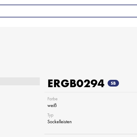
ERGB0294
SB
Farbe
weiß
Typ
Sockelleisten