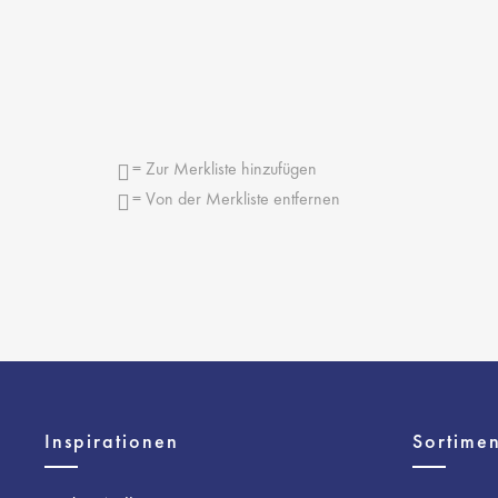
= Zur Merkliste hinzufügen
= Von der Merkliste entfernen
Inspirationen
Sortimen