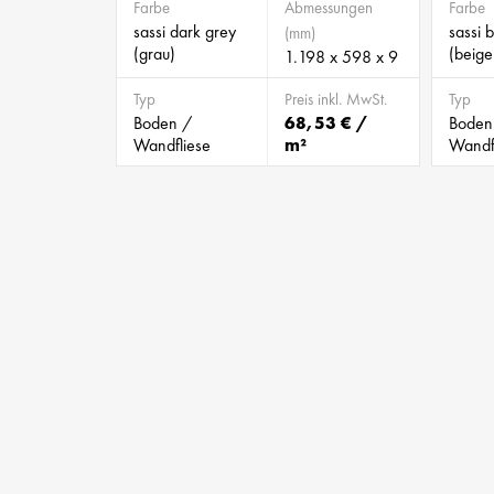
Farbe
Abmessungen
Farbe
sassi dark grey
sassi 
(mm)
(grau)
(beige
1.198 x 598 x 9
Typ
Preis inkl. MwSt.
Typ
Boden /
68,53 € /
Boden
Wandfliese
m²
Wandf
BILD 805425
BILD 905629
BILD 925307