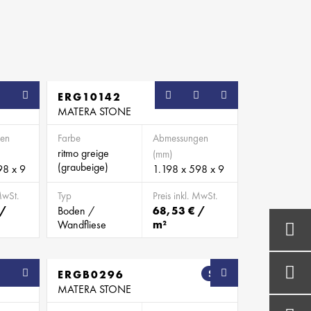
ERG10142
MATERA STONE
en
Farbe
Abmessungen
ritmo greige
(mm)
(graubeige)
98 x 9
1.198 x 598 x 9
MwSt.
Typ
Preis inkl. MwSt.
 /
Boden /
68,53 € /
Wandfliese
m²
ERGB0296
SB
MATERA STONE