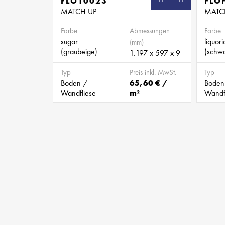
FLO10023
FLO
MATCH UP
MATC
Farbe
Abmessungen
Farbe
sugar
liquor
(mm)
(graubeige)
(schw
1.197 x 597 x 9
Typ
Preis inkl. MwSt.
Typ
Boden /
65,60 € /
Boden
Wandfliese
m²
Wandf
BILD 788032