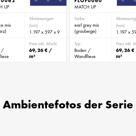
F0062
SB
FLOF0060
H UP
MATCH UP
Abmessungen
Farbe
Abmessung
ice mix
earl grey mix
(mm)
(mm)
arz)
(graubeige)
1.197 x 597 x 9
1.197 x 5
Preis inkl. MwSt.
Typ
Preis inkl. 
 /
69,26 € /
Boden /
69,26 €
liese
m²
Wandfliese
m²
Ambientefotos der Serie