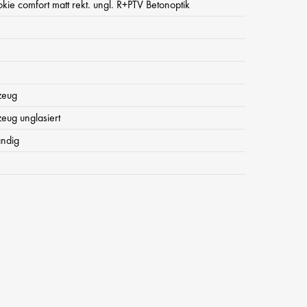
okie comfort matt rekt. ungl. R+PTV Betonoptik
zeug
zeug unglasiert
ändig