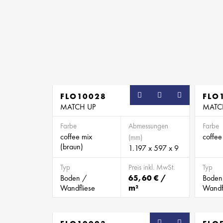
FLO10028
FLO
MATCH UP
MATC
Farbe
Abmessungen
Farbe
coffee mix
coffee
(mm)
(braun)
1.197 x 597 x 9
Typ
Preis inkl. MwSt.
Typ
Boden /
65,60 € /
Boden
Wandfliese
m²
Wandf