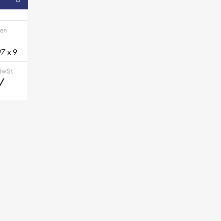
SB
en
97 x 9
MwSt.
 /