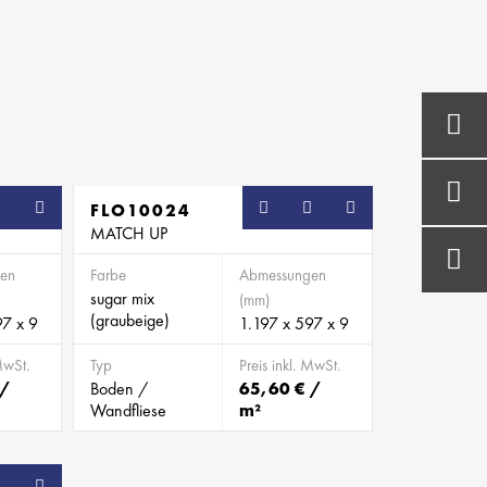
FLO10024
MATCH UP
en
Farbe
Abmessungen
sugar mix
(mm)
(graubeige)
97 x 9
1.197 x 597 x 9
MwSt.
Typ
Preis inkl. MwSt.
 /
Boden /
65,60 € /
Wandfliese
m²