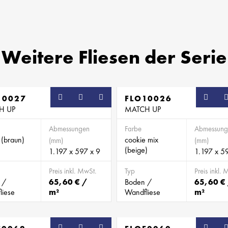
Weitere Fliesen der Serie
= Zur Merkliste hinzufügen
= Von der Merkliste entfernen
10027
FLO10026
H UP
MATCH UP
Abmessungen
Farbe
Abmessung
 (braun)
cookie mix
(mm)
(mm)
(beige)
1.197 x 597 x 9
1.197 x 5
Preis inkl. MwSt.
Typ
Preis inkl. 
 /
65,60 € /
Boden /
65,60 €
liese
m²
Wandfliese
m²