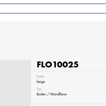
FLO10025
Farbe
beige
Typ
Boden / Wandfliese