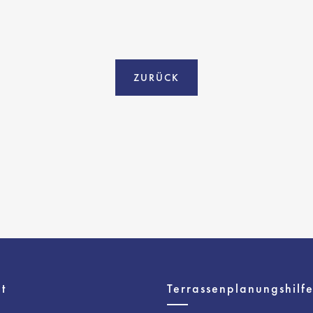
ZURÜCK
t
Terrassenplanungshilf