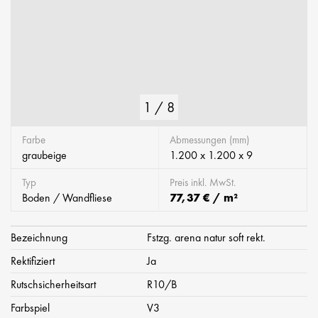
1
/
8
Farbe
Abmessungen (mm)
graubeige
1.200 x 1.200 x 9
Typ
Preis inkl. MwSt.
Boden / Wandfliese
77,37 € / m²
Bezeichnung
Fstzg. arena natur soft rekt.
Rektifiziert
Ja
Rutschsicherheitsart
R10/B
Farbspiel
V3