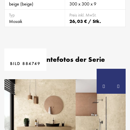
beige (beige)
300 x 300 x 9
Typ
Preis inkl. MwSt.
Mosaik
26,03 € / Stk.
BILD 884745
Ambientefotos der Serie
BILD 884747
BILD 884748
BILD 884749