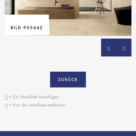
BILD 884750
BILD 884751
BILD 905662
ZURÜCK
= Zur Merkliste hinzufügen
= Von der Merkliste entfernen