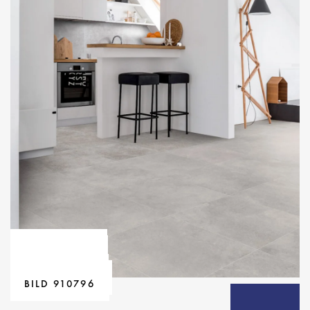
BILD 891671
BILD 891672
BILD 891675
BILD 891676
BILD 891677
BILD 899606
BILD 910796