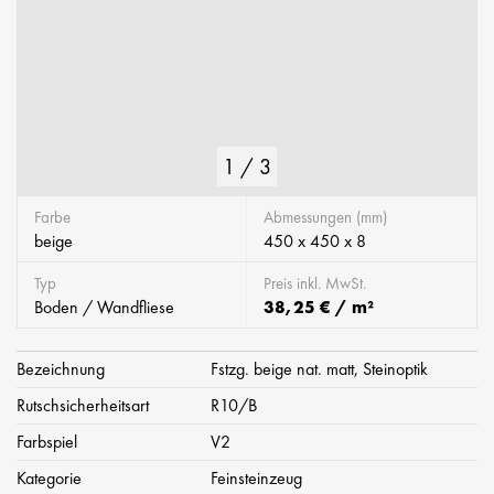
1
/
3
Farbe
Abmessungen (mm)
beige
450 x 450 x 8
Typ
Preis inkl. MwSt.
Boden / Wandfliese
38,25 € / m²
Bezeichnung
Fstzg. beige nat. matt, Steinoptik
Rutschsicherheitsart
R10/B
Farbspiel
V2
Kategorie
Feinsteinzeug