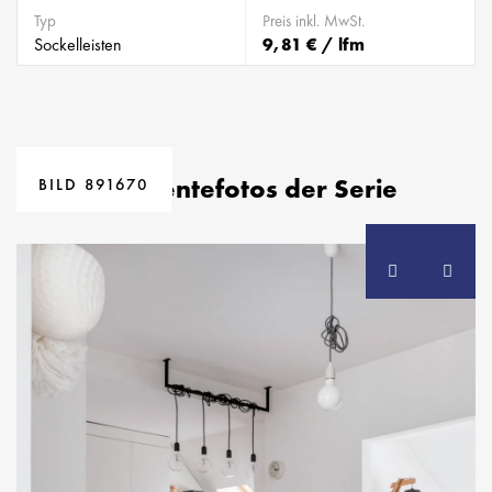
Typ
Preis inkl. MwSt.
Sockelleisten
9,81 € / lfm
BILD 891667
Ambientefotos der Serie
BILD 891670