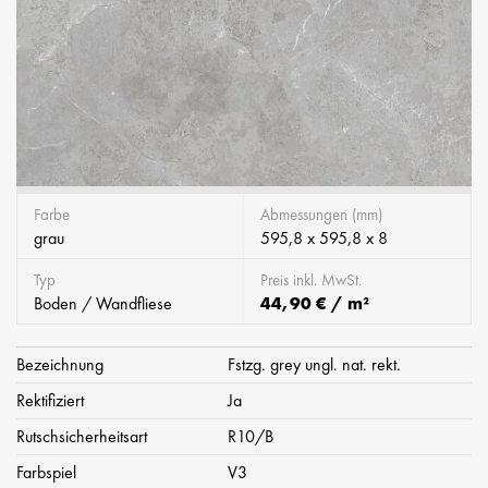
Farbe
Abmessungen (mm)
grau
595,8 x 595,8 x 8
Typ
Preis inkl. MwSt.
Boden / Wandfliese
44,90 € / m²
Bezeichnung
Fstzg. grey ungl. nat. rekt.
Rektifiziert
Ja
Rutschsicherheitsart
R10/B
Farbspiel
V3